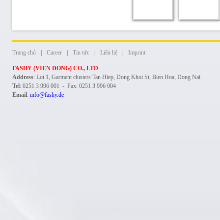
Trang chủ
|
Career
|
Tin tức
|
Liên hệ
|
Imprint
FASHY (VIEN DONG) CO., LTD
Address
: Lot 1, Garment clusters Tan Hiep, Dong Khoi St, Bien Hoa, Dong Nai
Tel
: 0251 3 996 001 - Fax: 0251 3 996 004
Email
:
info@fashy.de