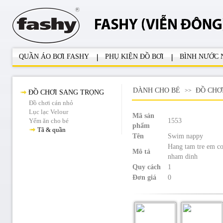
QUẦN ÁO BƠI FASHY
PHỤ KIỆN ĐỒ BƠI
BÌNH NƯỚC
DÀNH CHO BÉ
ĐỒ CHƠ
>>
ĐỒ CHƠI SANG TRỌNG
Đồ chơi cán nhỏ
Lục lạc Velour
Mã sản
Yếm ăn cho bé
1553
phẩm
Tã & quần
Tên
Swim nappy
Hang tam tre em c
Mô tả
nham dinh
Quy cách
1
Đơn giá
0