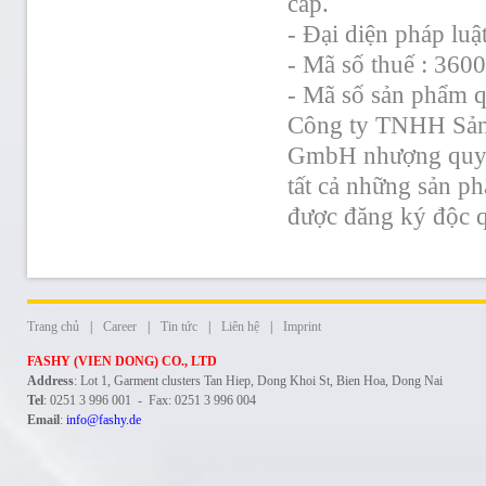
cấp.
- Đại diện pháp 
- Mã số thuế : 36
- Mã số sản phẩm 
Công ty TNHH Sản 
GmbH nhượng quyền
tất cả những sản p
được đăng ký độc qu
Trang chủ
|
Career
|
Tin tức
|
Liên hệ
|
Imprint
FASHY (VIEN DONG) CO., LTD
Address
: Lot 1, Garment clusters Tan Hiep, Dong Khoi St, Bien Hoa, Dong Nai
Tel
: 0251 3 996 001 - Fax: 0251 3 996 004
Email
:
info@fashy.de