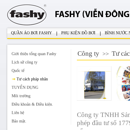
QUẦN ÁO BƠI FASHY
PHỤ KIỆN ĐỒ BƠI
BÌNH NƯỚC
Công ty
Tư các
>>
Giới thiệu tổng quan Fashy
Lịch sử công ty
Quốc tế
Tư cách pháp nhân
TUYỂN DỤNG
Môi trường
Điều khoản & Điều kiện.
Liên hệ
Công ty TNHH Sản 
Bảo mật.
phép đầu tư số 17