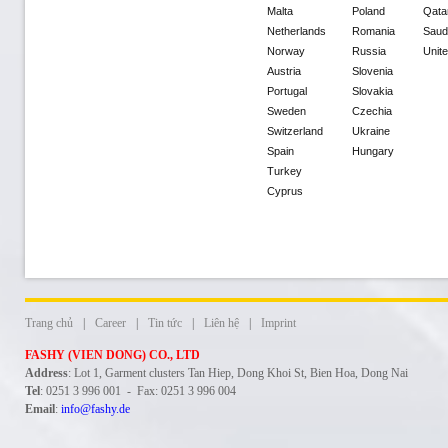
Malta
Poland
Qata
Netherlands
Romania
Saud
Norway
Russia
Unit
Austria
Slovenia
Portugal
Slovakia
Sweden
Czechia
Switzerland
Ukraine
Spain
Hungary
Turkey
Cyprus
Trang chủ
|
Career
|
Tin tức
|
Liên hệ
|
Imprint
FASHY (VIEN DONG) CO., LTD
Address
: Lot 1, Garment clusters Tan Hiep, Dong Khoi St, Bien Hoa, Dong Nai
Tel
: 0251 3 996 001 - Fax: 0251 3 996 004
Email
:
info@fashy.de