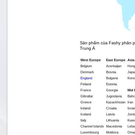
Sản phẩm của Fashy phân phố
Trung Á
West Europe
East Europe
Asia
Belgium
Azerbaijan
Hong
Denmark
Bosnia
Japa
England
Bulgaria
Kore
Finland
Estonia
France
Georgia
Mid 
Gibraltar
Jugoslavia
Bahr
Greece
Kazackhstan
Iran
Ireland
Croatia
Israe
Iceland
Latvia
Jord
Italy
Lithuania
Kuwa
Channel Islands
Macedonia
Leba
Luxembourg
Moldova
Oma